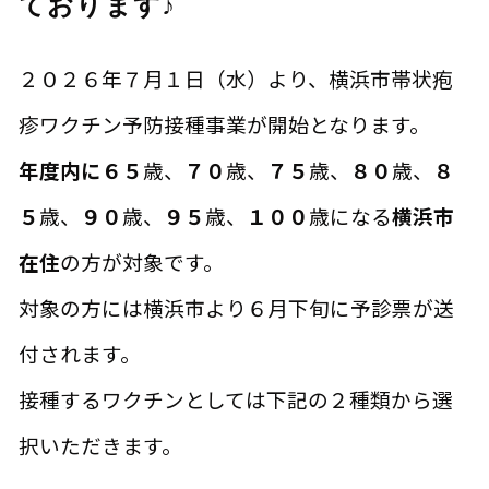
ております♪
２０２６年７月１日（水）より、横浜市帯状疱
疹ワクチン予防接種事業が開始となります。
年度内に６５
歳、
７０
歳、
７５
歳、
８
０
歳、
８
５
歳、
９０
歳、
９５
歳、
１００
歳になる
横浜市
在住
の方が対象です。
対象の方には横浜市より６月下旬に予診票が送
付されます。
接種するワクチンとしては下記の２種類から選
択いただきます。